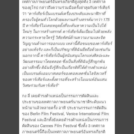
เทศกาลภาพยนตร์อันทรงเกียรติสูงสุดทั้ง 3 เทศกาล
ของยุโรป กล่าวถึงความร่วมมือครั้งล่าสุดกับคาร์เทียร์
ว่า
“คาร์เทียร์เป็นแบรนด์เครื่องประดับและนาฬิกาที่
ครองใจผู้คนทั่วโลกด้วยผลงานสร้างสรรค์มากว่า
175
ปี คาร์เทียร์ไม่เคยหยุดยั้งที่จะค้นหาความเป็นไปได้
ใหม่ๆ ในการสร้างสรรค์ คาร์เทียร์เต็มเปี่ยมไปด้วยพลัง
ความกระหายใคร่รู้ วิสัยทัศน์ด้านความงามและจิต
วิญญาณด้านการออกแบบ เหล่านี้คือขนบของคาร์เทียร์
อย่างแท้จริง และก็เป็นปรัชญาที่ดิฉันยึดถือด้วยเช่นกัน
นอกจากนี้ คาร์เทียร์เป็นผู้สนับสนุนโลกแห่งศิลปะและ
วัฒนธรรมมาโดยตลอด ซึ่งเป็นสิ่งที่ดิฉันรู้สึกผูกพัน
อย่างลึกซึ้ง ดิฉันจึงรู้สึกเป็นเกียรติที่ได้ดำรงตำแหน่ง
เป็นแบรนด์แอมบาสเดอร์ของคอลเลคชั่นไฮจิลเวลรี่
ของคาร์เทียร์และตั้งตารอที่จะสร้างโมเมนท์อันแสน
วิเศษร่วมกับคาร์เทียร์”
กง ลี่ เคยตำรงตำแหน่งเป็นกรรมการตัดสินและ
ประธานของเทศกาลภาพยนตร์นานาชาติระดับแนว
หน้ามาแล้วหลายครั้ง อาทิ ประธานกรรมการตัดสิน
ของ Berlin Film Festival, Venice International Film
Festival และอีกทั้งยังเคยดำรงตำแหน่งเป็นกรรมการ
ตัดสินของ Cannes Film Festival ซึ่งทั้ง 3 เทศกาล
ภาพยนตร์นี้ถือเป็นเทศกาลภาพยนตร์อันทรงเกียรติ