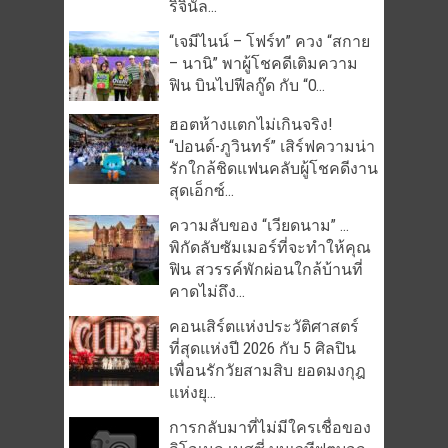
ริจินัล...
“เจมีไนน์ – โฟร์ท” ควง “สกาย
– นานิ” พาผู้โชคดีเติมความ
ฟิน บินไปฟีลกู๊ด กับ “O...
ฮอตห้างแตกไม่เกินจริง!
“ปอนด์-ภูวินทร์” เสิร์ฟความน่า
รักใกล้ชิดแฟนคลับผู้โชคดีงาน
สุดเอ็กซ์...
ความลับของ “เวียดนาม” …
พิกัดลับซัมเมอร์ที่จะทำให้คุณ
ฟิน สวรรค์พักผ่อนใกล้บ้านที่
คาดไม่ถึง...
คอนเสิร์ตแห่งประวัติศาสตร์
ที่สุดแห่งปี 2026 กับ 5 ศิลปิน
เพื่อนรักวัยสามสิบ ยอดมงกุฎ
แห่งยุ...
การกลับมาที่ไม่มีใครเชื่อของ