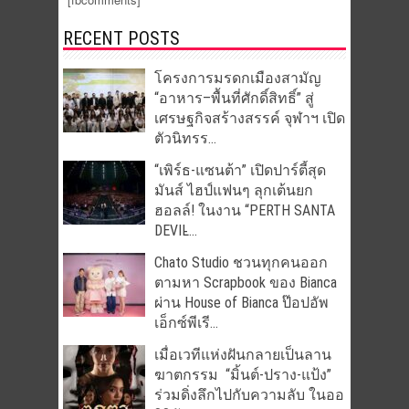
RECENT POSTS
โครงการมรดกเมืองสามัญ
“อาหาร–พื้นที่ศักดิ์สิทธิ์” สู่
เศรษฐกิจสร้างสรรค์ จุฬาฯ เปิด
ตัวนิทรร...
“เพิร์ธ-แซนต้า” เปิดปาร์ตี้สุด
มันส์ ไฮป์แฟนๆ ลุกเต้นยก
ฮอลล์! ในงาน “PERTH SANTA
DEVIL̵...
Chato Studio ชวนทุกคนออก
ตามหา Scrapbook ของ Bianca
ผ่าน House of Bianca ป๊อปอัพ
เอ็กซ์พีเรี...
เมื่อเวทีแห่งฝันกลายเป็นลาน
ฆาตกรรม “มิ้นต์-ปราง-แป้ง”
ร่วมดิ่งลึกไปกับความลับ ในออ