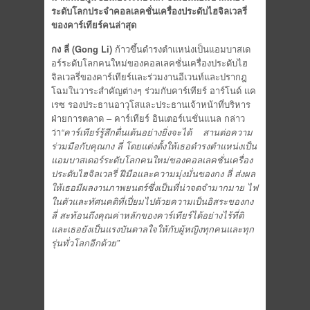
ระดับโลกประจำคอลเลคชั่นเครื่องประดับไฮจิลเวลรี่
ของคาร์เทียร์คนล่าสุด
กง ลี่
(Gong Li)
ก้าวขึ้นดำรงตำแหน่งเป็นแอมบาสเด
อร์ระดับโลกคนใหม่ของคอลเลคชั่นเครื่องประดับไฮ
จิลเวลรี่ของคาร์เทียร์และร่วมงานอีเวนท์และปรากฎ
โฉมในวาระสำคัญต่างๆ ร่วมกับคาร์เทียร์ อาร์โนด์ แค
เรซ รองประธานอาวุโสและประธานเจ้าหน้าที่บริหาร
ฝ่ายการตลาด – คาร์เทียร์ อินเตอร์เนชั่นแนล กล่าว
ว่า
“คาร์เทียร์รู้สึกตื่นเต้นอย่างยิ่งจะได้
สานต่อความ
ร่วมมือกับคุณกง ลี่ โดยแต่งตั้งให้เธอดำรงตำแหน่งเป็น
แอมบาสเดอร์ระดับโลกคนใหม่ของคอลเลคชั่นเครื่อง
ประดับไฮจิลเวลรี่ ฝีมือและความมุ่งมั่นของกง ลี่ ส่งผล
ให้เธอมีผลงานภาพยนตร์ซึ่งเป็นที่น่าจดจำมากมาย ไฟ
ในตัวและทัศนคติที่เปี่ยมไปด้วยความเป็นอิสระของกง
ลี่ สะท้อนถึงคุณค่าหลักของคาร์เทียร์ได้อย่างไร้ที่ติ
และเธอยังเป็นแรงบันดาลใจให้กับผู้หญิงทุกคนและทุก
รุ่นทั่วโลกอีกด้วย”