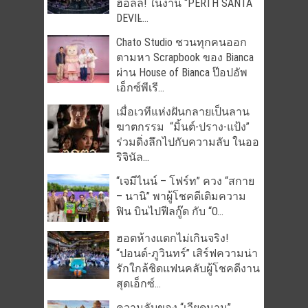
ฮอลล์! ในงาน “PERTH SANTA
DEVIL̵...
Chato Studio ชวนทุกคนออก
ตามหา Scrapbook ของ Bianca
ผ่าน House of Bianca ป๊อปอัพ
เอ็กซ์พีเรี...
เมื่อเวทีแห่งฝันกลายเป็นลาน
ฆาตกรรม “มิ้นต์-ปราง-แป้ง”
ร่วมดิ่งลึกไปกับความลับ ในออ
ริจินัล...
“เจมีไนน์ – โฟร์ท” ควง “สกาย
– นานิ” พาผู้โชคดีเติมความ
ฟิน บินไปฟีลกู๊ด กับ “O...
ฮอตห้างแตกไม่เกินจริง!
“ปอนด์-ภูวินทร์” เสิร์ฟความน่า
รักใกล้ชิดแฟนคลับผู้โชคดีงาน
สุดเอ็กซ์...
ความลับของ “เวียดนาม” …