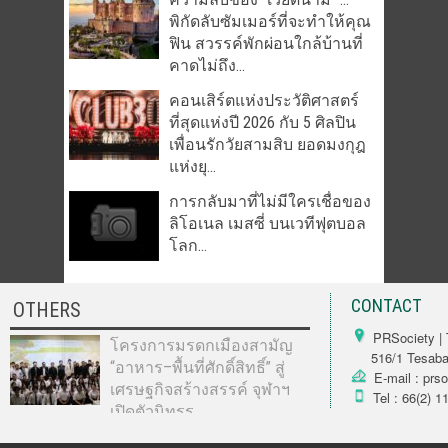
พิกัดลับซัมเมอร์ที่จะทำให้คุณ
ฟิน สวรรค์พักผ่อนใกล้บ้านที่
คาดไม่ถึง...
คอนเสิร์ตแห่งประวัติศาสตร์
ที่สุดแห่งปี 2026 กับ 5 ศิลปิน
เพื่อนรักวัยสามสิบ ยอดมงกุฎ
แห่งยุ...
การกลับมาที่ไม่มีใครเชื่อของ
ลิโอเนล เมสซี่ บนเวทีฟุตบอล
โลก...
CONTACT
OTHERS
PRSociety | 
โครงการมรดกเมืองสามัญ
516/1 Tesabarn
“อาหาร–พื้นที่ศักดิ์สิทธิ์” สู่
E-mail : prs
เศรษฐกิจสร้างสรรค์ จุฬาฯ
Tel : 66(2) 1
เปิดตัวนิทรร...