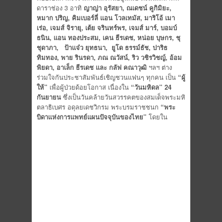
ดาราช่อง 3 อาทิ
ญาญ่า อุรัสยา, ณเดชน์ คูกิมิยะ,
หมาก ปริญ, คิมเบอร์ลี่ แอน โวลเทมัส, มาริโอ้ เมา
เร่อ, เจมส์ จิรายุ, เต้ย จรินทร์พร, เจมส์ มาร์, บอมบ์
ธนิน, แอน ทองประสม, เคน ธีรเดช, หน่อย บุษกร, ชุ
ชุดาภา
, ป้าแจ๋ว ยุทธนา, ยูโด ธรรม์ธัช, ปาริธ
ทิมทอง, พาย รินรดา, ภณ ณวัสน์, ริว วชิรวิชญ์, อ้อม
พิยดา, อาเล็ก ธีรเดช และ กลัฟ คณาวุฒิ
ฯลฯ ต่าง
ร่วมใจกันประชาสัมพันธ์เชิญชวนแฟนๆ ทุกคน เป็น
“ผู้
ให้”
เพื่อผู้ป่วยด้อยโอกาส เนื่องใน
“วันมหิดล” 24
กันยายน
ซึ่งเป็นวันคล้ายวันสวรรคตของสมเด็จพระมหิ
ตลาธิเบศร อดุลยเดชวิกรม พระบรมราชชนก
“พระ
บิดาแห่งการแพทย์แผนปัจจุบันของไทย”
โดยใน