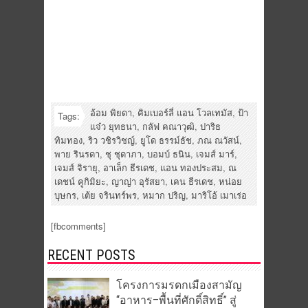
อ้อม พิยดา
,
คิมเบอร์ลี่ แอน โวลเทมัส
,
ป้า
Tags:
แจ๋ว ยุทธนา
,
กลัฟ คณาวุฒิ
,
ปาริธ
ทิมทอง
,
ริว วชิรวิชญ์
,
ยูโด ธรรม์ธัช
,
ภณ ณวัสน์
,
พาย รินรดา
,
ชุ ชุดาภา
,
บอมบ์ ธนิน
,
เจมส์ มาร์
,
เจมส์ จิรายุ
,
อาเล็ก ธีรเดช
,
แอน ทองประสม
,
ณ
เดชน์ คูกิมิยะ
,
ญาญ่า อุรัสยา
,
เคน ธีรเดช
,
หน่อย
บุษกร
,
เต้ย จรินทร์พร
,
หมาก ปริญ
,
มาริโอ้ เมาเร่อ
[fbcomments]
RECENT POSTS
โครงการมรดกเมืองสามัญ
“อาหาร–พื้นที่ศักดิ์สิทธิ์” สู่