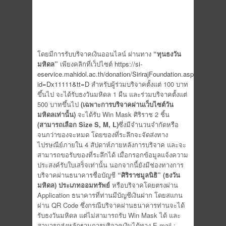
โดยมีการรับบริจาคเงินออนไลน์ ผ่านทาง
“ทุนธงวัน
มหิดล”
เพียงคลิกที่เว็ปไซต์
https://si-
eservice.mahidol.ac.th/donation/SirirajFoundation.aspx?
id=Dx11111&tt=D
สำหรับผู้ร่วมบริจาคตั้งแต่ 100 บาท
ขึ้นไป จะได้รับธงวันมหิดล 1 ผืน และร่วมบริจาคตั้งแต่
500 บาทขึ้นไป
(เฉพาะการบริจาคผ่านเว็บไซต์วัน
มหิดลเท่านั้น)
จะได้รับ Win Mask ศิริราช 2 ชิ้น
(สามารถเลือก
Size S, M, L)
ซึ่งมีจำนวนจำกัดหรือ
จนกว่าของจะหมด โดยของที่ระลึกจะจัดส่งทาง
ไปรษณีย์ภายใน 4 สัปดาห์ภายหลังการบริจาค และจะ
สามารถขอรับของที่ระลึกได้ เมื่อกรอกข้อมูลแจ้งความ
ประสงค์รับใบเสร็จเท่านั้น นอกจากนี้ยังมีช่องทางการ
บริจาคผ่านธนาคารชื่อบัญชี
“ศิริราชมูลนิธิ”
(ธงวัน
มหิดล) ประเภทออมทรัพย์
หรือบริจาคโดยตรงผ่าน
Application ธนาคารที่ท่านมีบัญชีเงินฝาก โดยสแกน
ผ่าน QR Code ซึ่งกรณีบริจาคผ่านธนาคารท่านจะได้
รับธงวันมหิดล แต่ไม่สามารถรับ Win Mask ได้ และ
สามารถส่งหลักฐานการบริจาคเงินได้ทาง E-mail :