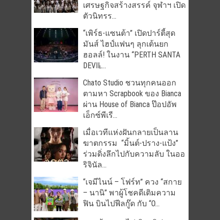
เศรษฐกิจสร้างสรรค์ จุฬาฯ เปิด
ตัวนิทรร...
“เพิร์ธ-แซนต้า” เปิดปาร์ตี้สุด
มันส์ ไฮป์แฟนๆ ลุกเต้นยก
ฮอลล์! ในงาน “PERTH SANTA
DEVIL̵...
Chato Studio ชวนทุกคนออก
ตามหา Scrapbook ของ Bianca
ผ่าน House of Bianca ป๊อปอัพ
เอ็กซ์พีเรี...
เมื่อเวทีแห่งฝันกลายเป็นลาน
ฆาตกรรม “มิ้นต์-ปราง-แป้ง”
ร่วมดิ่งลึกไปกับความลับ ในออ
ริจินัล...
“เจมีไนน์ – โฟร์ท” ควง “สกาย
– นานิ” พาผู้โชคดีเติมความ
ฟิน บินไปฟีลกู๊ด กับ “O...