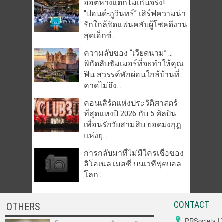
ฮอตห้างแตกไม่เกินจริง!
“ปอนด์-ภูวินทร์” เสิร์ฟความน่า
รักใกล้ชิดแฟนคลับผู้โชคดีงาน
สุดเอ็กซ์...
ความลับของ “เวียดนาม” …
พิกัดลับซัมเมอร์ที่จะทำให้คุณ
ฟิน สวรรค์พักผ่อนใกล้บ้านที่
คาดไม่ถึง...
คอนเสิร์ตแห่งประวัติศาสตร์
ที่สุดแห่งปี 2026 กับ 5 ศิลปิน
เพื่อนรักวัยสามสิบ ยอดมงกุฎ
แห่งยุ...
การกลับมาที่ไม่มีใครเชื่อของ
ลิโอเนล เมสซี่ บนเวทีฟุตบอล
โลก...
CONTACT
OTHERS
PRSociety | 