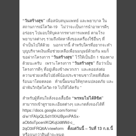
“วันสร้างสุข”
เพื่อสนับสนุนแพทย์ และพยาบาล ใน
สถานการณ์โควิด-
19
ไม่ว่าจะเป็นการนำอาหารดีๆ
อร่อยๆ ไปมอบให้บุคลากรทางการแพทย์ ตามโรง
พยาบาลต่างๆ รวมถึงจัดหาสิ่งของเครื่องใช้อื่
นๆ ที่
จำเป็นไปให้ด้วย นอกจากนี้ สำหรับใครที่อยากจะทำ
บุญบริ
จาคเงินเพื่อช่วยเหลือเพื่อนมนุ
ษย์ด้วยกัน ผมก็
ขอฝากโครงการ
“วันสร้างสุข”
ไว้ให้เป็นอีก
1
ช่องทาง
ด้วยนะครับ เพราะโครงการ
“วันสร้างสุข”
ถือว่าเป็น
โครงการดีๆ ที่อยู่เคียงข้างพวกเรา และคอยส่งต่อ
ความช่วยเหลือไปยั
งพี่น้องประชาชนชาวไทยที่เดื
อด
ร้อนมาโดยตลอด ท้ายนี้ผมขอให้ทุกคนปลอดภัย และ
ฝ่าฟันวิกฤิตโควิด-
19
ไปให้ได้ครับ
”
สำหรับผู้ที่สนใจสั่งจองเสื้อยื
ด
“พรหมไม่ได้ลิขิต”
สามารถเข้าดูรายละเอียดต่างๆ และกดสั่งจองได้ที่
https://docs.google.com/forms/
d/e/1FAIpQLSd1fXHJBpmPASx-
aOb5oTpcenIKQKqUd8Wd-c_
2qO3iiFRQ6A/viewform
ตั้งแต่วันนี้ – วันที่
13
ก.ย.นี้
หรือจนกว่าสินค้าจะหมด