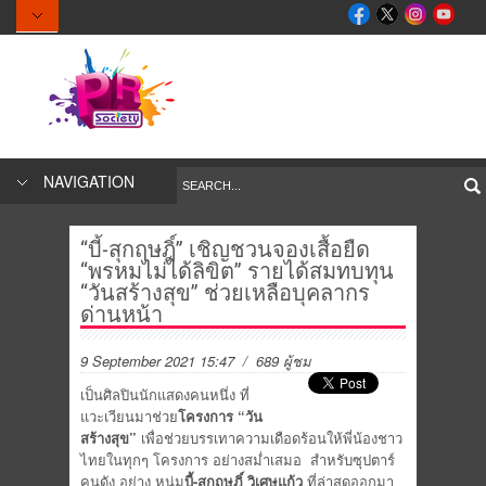
NAVIGATION
“บี้-สุกฤษฎิ์” เชิญชวนจองเสื้อยืด
“พรหมไม่ได้ลิขิต” รายได้สมทบทุน
“วันสร้างสุข” ช่วยเหลือบุคลากร
ด่านหน้า
9 September 2021 15:47
/ 689 ผู้ชม
เป็นศิลปินนักแสดงคนหนึ่ง ที่
แวะเวียนมาช่วย
โครงการ “วัน
สร้างสุข”
เพื่อช่วยบรรเทาความเดือดร้
อนให้พี่น้องชาว
ไทยในทุกๆ โครงการ อย่างสม่ำเสมอ สำหรับซุปตาร์
คนดัง อย่าง หนุ่ม
บี้-สุกฤษฎิ์ วิเศษแก้ว
ที่ล่าสุดออกมา