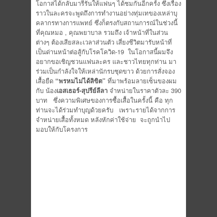
โอกาสได้กลับมารีรันให้แฟนๆ ได้ชมกันอีกครั้ง ซึ่งเรื่อง
ราวในละครจะพูดถึ
งการทำงานอย่างทุ่มเทของเหล่าบุ
คลากรทางการแพทย์ ซึ่งก็ตรงกับสถานการณ์ในช่วงนี้
ที่คุณหมอ
,
คุณพยาบาล รวมถึง เจ้าหน้าที่ในส่วน
ต่างๆ ต้องเสียสละเวลาส่วนตัว เสี่ยงชีวิตมารับหน้าที่
เป็นด่
านหน้าต่อสู้กับโรคโควิด-
19
ในโอกาสนี้ผมจึง
อยากขอเชิ
ญชวนแฟนละคร และชาวไทยทุกท่าน มา
ร่วมเป็นกำลังใจให้เหล่านั
กรบชุดขาว ด้วยการสั่งจอง
เสื้อยืด
“พรหมไม่ได้ลิขิต”
ที่มาพร้อมลายเซ็นของผม
กับ น้อง
เอสเธอร์-สุปรีย์ลีลา
จำหน่ายในราคาตัวละ
390
บาท
ซึ่งความพิเศษของการซื้อเสื้
อในครั้งนี้ คือ ทุก
ท่านจะได้ร่วมทำบุญด้วยครับ เพราะรายได้จากการ
จำหน่ายเสื้
อทั้งหมด หลังหักค่าใช้จ่าย จะถูกนำไป
มอบให้กับโครงการ