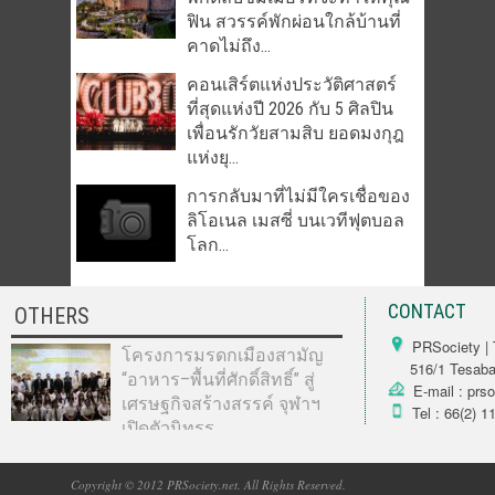
ฟิน สวรรค์พักผ่อนใกล้บ้านที่
คาดไม่ถึง...
คอนเสิร์ตแห่งประวัติศาสตร์
ที่สุดแห่งปี 2026 กับ 5 ศิลปิน
เพื่อนรักวัยสามสิบ ยอดมงกุฎ
แห่งยุ...
การกลับมาที่ไม่มีใครเชื่อของ
ลิโอเนล เมสซี่ บนเวทีฟุตบอล
โลก...
CONTACT
OTHERS
PRSociety | 
โครงการมรดกเมืองสามัญ
516/1 Tesabarn
“อาหาร–พื้นที่ศักดิ์สิทธิ์” สู่
E-mail : prs
เศรษฐกิจสร้างสรรค์ จุฬาฯ
Tel : 66(2) 1
เปิดตัวนิทรร...
Copyright © 2012 PRSociety.net. All Rights Reserved.