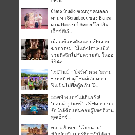
DEVIL̵...
Chato Studio ชวนทุกคนออก
ตามหา Scrapbook ของ Bianca
ผ่าน House of Bianca ป๊อปอัพ
เอ็กซ์พีเรี...
เมื่อเวทีแห่งฝันกลายเป็นลาน
ฆาตกรรม “มิ้นต์-ปราง-แป้ง”
ร่วมดิ่งลึกไปกับความลับ ในออ
ริจินัล...
“เจมีไนน์ – โฟร์ท” ควง “สกาย
– นานิ” พาผู้โชคดีเติมความ
ฟิน บินไปฟีลกู๊ด กับ “O...
ฮอตห้างแตกไม่เกินจริง!
“ปอนด์-ภูวินทร์” เสิร์ฟความน่า
รักใกล้ชิดแฟนคลับผู้โชคดีงาน
สุดเอ็กซ์...
ความลับของ “เวียดนาม” …
พิกัดลับซัมเมอร์ที่จะทำให้คุณ