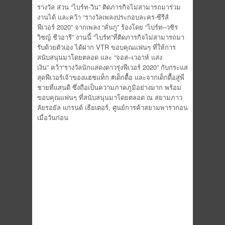
รางวัล
ส่วน
“ไบร์ท-วิ
น”
ติดภารกิจไม่สามารถมาร่
วม
งานได้
และ
คว้า
“
รางวั
ลเพลงประกอบละคร-ซีรีส์
ฟีเวอร์
2020”
จากเพลง
“
คั่นกู
”
ร้
องโดย
“
ไบร์ท
–
วชิร
วิชญ์
ชีวอารี
”
งานนี้
“
ไบร์ท
”
ที่
ต
ิดภารกิ
จไม่สามารถมา
รับด้วยตัวเอง
ได้
ฝ
าก
VTR
ขอบคุณแฟนๆ ที่ให้การ
สนับสนุนมาโดยตลอด
และ
“
จอส
–
เวอา
ห์
แสง
เงิน”
คว้า
“
รางวัลนักแสดงดาวรุ่งฟีเวอร์
20
20”
กับ
กระแส
สุดฟีเวอร์เจ้าของ
แ
ฮชแท็ก
#
เด็กดื้อ
และจากเด็กดื้
อสู่
พี่
ชายที่แสนดี
ซึ่งถือเป็
นความภาคภูมิอย่างมาก
พร้อม
ขอบคุ
ณแฟนๆ ที่
สนับสนุนมาโดยตลอด
ณ สยามภาว
ลัยรอยัล แกรนด์ เธียเตอร์
,
ศูนย์การค้า
สยามพารา
กอน
เมื่อวั
นก่อน