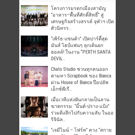
โครงการมรดกเมืองสามัญ
“อาหาร–พื้นที่ศักดิ์สิทธิ์” สู่
เศรษฐกิจสร้างสรรค์ จุฬาฯ เปิด
ตัวนิทรร...
“เพิร์ธ-แซนต้า” เปิดปาร์ตี้สุด
มันส์ ไฮป์แฟนๆ ลุกเต้นยก
ฮอลล์! ในงาน “PERTH SANTA
DEVIL̵...
Chato Studio ชวนทุกคนออก
ตามหา Scrapbook ของ Bianca
ผ่าน House of Bianca ป๊อปอัพ
เอ็กซ์พีเรี...
เมื่อเวทีแห่งฝันกลายเป็นลาน
ฆาตกรรม “มิ้นต์-ปราง-แป้ง”
ร่วมดิ่งลึกไปกับความลับ ในออ
ริจินัล...
“เจมีไนน์ – โฟร์ท” ควง “สกาย