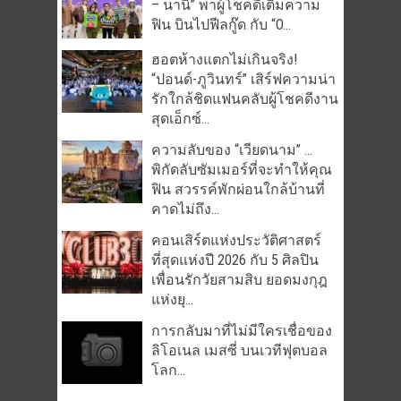
– นานิ” พาผู้โชคดีเติมความ
ฟิน บินไปฟีลกู๊ด กับ “O...
ฮอตห้างแตกไม่เกินจริง!
“ปอนด์-ภูวินทร์” เสิร์ฟความน่า
รักใกล้ชิดแฟนคลับผู้โชคดีงาน
สุดเอ็กซ์...
ความลับของ “เวียดนาม” …
พิกัดลับซัมเมอร์ที่จะทำให้คุณ
ฟิน สวรรค์พักผ่อนใกล้บ้านที่
คาดไม่ถึง...
คอนเสิร์ตแห่งประวัติศาสตร์
ที่สุดแห่งปี 2026 กับ 5 ศิลปิน
เพื่อนรักวัยสามสิบ ยอดมงกุฎ
แห่งยุ...
การกลับมาที่ไม่มีใครเชื่อของ
ลิโอเนล เมสซี่ บนเวทีฟุตบอล
โลก...