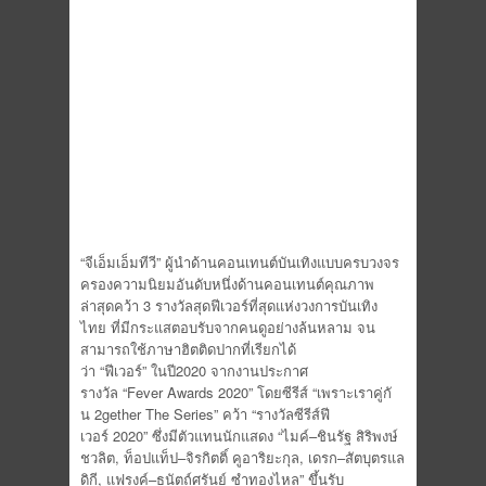
“
จีเอ็มเอ็มทีวี
”
ผู้นำด้
านคอนเทนต์บันเทิงแบบครบวงจร
ครองความนิยมอันดับหนึ่งด้
านคอนเทนต์คุณภาพ
ล่าสุด
คว้า
3
รางวัล
สุด
ฟีเวอร์
ที่สุดแห่งวงการบันเทิง
ไทย
ที่
มีกระแสตอบรับจากคนดูอย่างล้
นหลาม จน
สามารถใช้ภาษาฮิตติดปากที่เรี
ยกได้
ว่า
“
ฟีเวอร์
”
ในปี
2020
จา
ก
งานประกาศ
รางวัล
“Fever
Awards 2020”
โดย
ซีรีส์
“
เพราะเราคู่กั
น
2gether The Series”
คว้า
“
รางวัลซีรีส์ฟี
เวอร์
2020”
ซึ่งมี
ตัวแทนนั
กแสดง
“
ไมค์
–
ชินรัฐ
สิริพงษ์
ชวลิต
,
ท็อปแท็ป
–
จิรกิตติ์
คู
อาริยะกุล
,
เดร
ก
–
สัตบุตร
แล
ดิกี
,
แฟรงค์
–
ธนัตถ์ศรันย์
ซำทองไหล
”
ขึ้นรับ