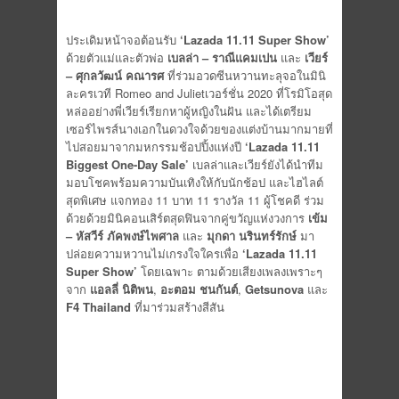
ประเดิมหน้าจอต้อนรับ
‘Lazada 11.11 Super Show’
ด้วยตัวแม่และตัวพ่อ
เบลล่า
– ราณี
แคมเปน
และ
เวียร์
– ศุกลวัฒน์ คณารศ
ที่ร่วมอวดซีนหวานทะลุจอในมินิ
ละครเวที Romeo and Julietเวอร์ชั่น 2020 ที่โรมิโอสุด
หล่ออย่างพี่เวียร์เรียกหาผู้หญิงในฝัน และได้เตรียม
เซอร์ไพรส์นางเอกในดวงใจด้วยของแต่งบ้านมากมายที่
ไปสอยมาจากมหกรรมช้อปปิ้งแห่งปี
‘Lazada 11.11
Biggest One-Day Sale’
เบลล่าและเวียร์ยังได้นำทีม
มอบโชคพร้อมความบันเทิงให้กับนักช้อป และไฮไลต์
สุดพิเศษ แจกทอง 11 บาท 11 รางวัล 11 ผู้โชคดี ร่วม
ด้วยด้วยมินิคอนเสิร์ตสุดฟินจากคู่ขวัญแห่งวงการ
เข้ม
– หัสวีร์ ภัคพงษ์ไพศาล
และ
มุกดา นรินทร์รักษ์
มา
ปล่อยความหวานไม่เกรงใจใครเพื่อ
‘Lazada 11.11
Super Show’
โดยเฉพาะ ตามด้วยเสียงเพลงเพราะๆ
จาก
แอลลี่ นิติพน
,
อะตอม ชนกันต์
,
Getsunova
และ
F4
Thailand
ที่มาร่วมสร้างสีสัน