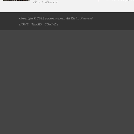
เปิดตัวนิทรร...
Copyright © 2012 PRSociety.net. All Rights Reserved.
HOME
|
TERMS
|
CONTACT