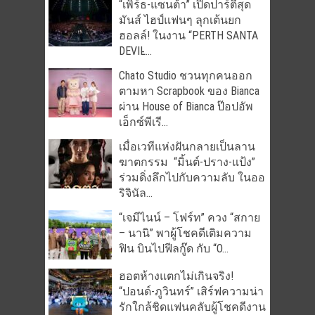
“เพิร์ธ-แซนต้า” เปิดปาร์ตี้สุด
มันส์ ไฮป์แฟนๆ ลุกเต้นยก
ฮอลล์! ในงาน “PERTH SANTA
DEVIL̵...
Chato Studio ชวนทุกคนออก
ตามหา Scrapbook ของ Bianca
ผ่าน House of Bianca ป๊อปอัพ
เอ็กซ์พีเรี...
เมื่อเวทีแห่งฝันกลายเป็นลาน
ฆาตกรรม “มิ้นต์-ปราง-แป้ง”
ร่วมดิ่งลึกไปกับความลับ ในออ
ริจินัล...
“เจมีไนน์ – โฟร์ท” ควง “สกาย
– นานิ” พาผู้โชคดีเติมความ
ฟิน บินไปฟีลกู๊ด กับ “O...
ฮอตห้างแตกไม่เกินจริง!
“ปอนด์-ภูวินทร์” เสิร์ฟความน่า
รักใกล้ชิดแฟนคลับผู้โชคดีงาน