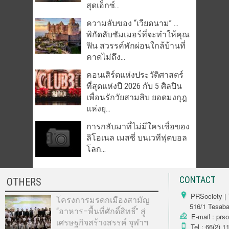
สุดเอ็กซ์...
ความลับของ “เวียดนาม” …
พิกัดลับซัมเมอร์ที่จะทำให้คุณ
ฟิน สวรรค์พักผ่อนใกล้บ้านที่
คาดไม่ถึง...
คอนเสิร์ตแห่งประวัติศาสตร์
ที่สุดแห่งปี 2026 กับ 5 ศิลปิน
เพื่อนรักวัยสามสิบ ยอดมงกุฎ
แห่งยุ...
การกลับมาที่ไม่มีใครเชื่อของ
ลิโอเนล เมสซี่ บนเวทีฟุตบอล
โลก...
CONTACT
OTHERS
PRSociety | 
โครงการมรดกเมืองสามัญ
516/1 Tesabarn
“อาหาร–พื้นที่ศักดิ์สิทธิ์” สู่
E-mail : prs
เศรษฐกิจสร้างสรรค์ จุฬาฯ
Tel : 66(2) 1