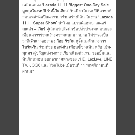
เฉลิมฉลอง
‘Lazada 11.11 Biggest One-Day Sale
ถูกสุดในรอบปี วันนี้วันเดียว’
วันเดียวในรอบปีที่ลาซาด้
าขนเหล่าศิลปินดารามาร่วมสร้างสีสัน ในงาน
‘
Lazada
11.11 Super Show’
นำโดย แบรนด์แอมบาสเดอร์
เบลล่า
– เวียร์
คู่เลิฟขวัญใจนักช้อปทั่วประเทศ ขนผอง
เพื่อนดาราร่วมสร้างความสนุกมากมาย ไม่ว่าจะเป็น
ว่าที่เจ้าสาวออร่าพุ่ง
ก้อย รัชวิน
คู่จิ้นสะท้านวงการ
ไบร์ท-วิน
ร่วมด้วย
ออฟ-กัน
เพื่อนซี้ชวนฟิน หรือ
เข้ม-
มุกดา
คู่ขวัญแห่งวงการ เรียกเสียงหัวเราะ รอยยิ้มและ
ฟินจิกหมอน ออกอากาศทางช่อง 7HD, LazLive, LINE
TV, JOOX และ YouTube เมื่อวันที่ 11 พฤศจิกายนที่
ผ่านมา