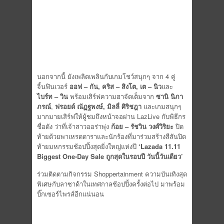
นอกจากนี้ ยังเพลิดเพลินกับเกมโชว์สนุกๆ จาก 4 คู่
จิ้นฟินเวอร์
ออฟ
– กัน, คริส – สิงโต, เต – นิว
และ
ไบร์ท
– วิน
พร้อมเสิร์ฟความฮาจัดเต็มจาก
ซานิ นิภา
ภรณ์
,
ฟรอยด์ ณัฏฐพงษ์, มิลลี่ ศิริชฎา
และเกมสนุกๆ
มากมายเสิร์ฟให้ผู้ชมถึงหน้าจอผ่าน LazLive กับพิธีกร
ชื่อดัง ว่าที่เจ้าสาวออร่าพุ่ง
ก้อย
– รัชวิน
วงศ์วิริยะ
ปิด
ท้ายด้วยพาเหรดดาราและนักร้องที่มาร่วมสร้างสีสันปิด
ท้ายมหกรรมช้อปปิ้งสุดยิ่งใหญ่แห่งปี
‘Lazada 11.11
Biggest One-Day Sale ถูกสุดในรอบปี วันนี้วันเดียว’
ร่วมติดตามกิจกรรม Shoppertainment ความบันเทิงสุด
พิเศษกับลาซาด้าในเทศกาลช้อปปิ้งครั้งต่อไป มาพร้อม
บิ๊กเซอร์ไพรส์อีกแน่นอน