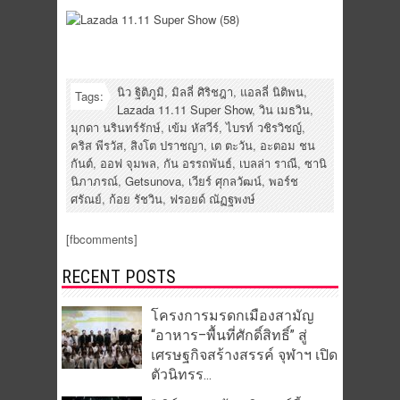
นิว ฐิติภูมิ
,
มิลลี่ ศิริชฎา
,
แอลลี่ นิติพน
,
Tags:
Lazada 11.11 Super Show
,
วิน เมธวิน
,
มุกดา นรินทร์รักษ์
,
เข้ม หัสวีร์
,
ไบรท์ วชิรวิชญ์
,
คริส พีรวัส
,
สิงโต ปราชญา
,
เต ตะวัน
,
อะตอม ชน
กันต์
,
ออฟ จุมพล
,
กัน อรรถพันธ์
,
เบลล่า ราณี
,
ซานิ
นิภาภรณ์
,
Getsunova
,
เวียร์ ศุกลวัฒน์
,
พอร์ช
ศรัณย์
,
ก้อย รัชวิน
,
ฟรอยด์ ณัฏฐพงษ์
[fbcomments]
RECENT POSTS
โครงการมรดกเมืองสามัญ
“อาหาร–พื้นที่ศักดิ์สิทธิ์” สู่
เศรษฐกิจสร้างสรรค์ จุฬาฯ เปิด
ตัวนิทรร...