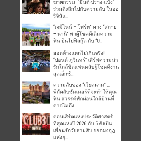
ฆาตกรรม “มิ้นต์-ปราง-แป้ง”
ร่วมดิ่งลึกไปกับความลับ ในออ
ริจินัล...
“เจมีไนน์ – โฟร์ท” ควง “สกาย
– นานิ” พาผู้โชคดีเติมความ
ฟิน บินไปฟีลกู๊ด กับ “O...
ฮอตห้างแตกไม่เกินจริง!
“ปอนด์-ภูวินทร์” เสิร์ฟความน่า
รักใกล้ชิดแฟนคลับผู้โชคดีงาน
สุดเอ็กซ์...
ความลับของ “เวียดนาม” …
พิกัดลับซัมเมอร์ที่จะทำให้คุณ
ฟิน สวรรค์พักผ่อนใกล้บ้านที่
คาดไม่ถึง...
คอนเสิร์ตแห่งประวัติศาสตร์
ที่สุดแห่งปี 2026 กับ 5 ศิลปิน
เพื่อนรักวัยสามสิบ ยอดมงกุฎ
แห่งยุ...