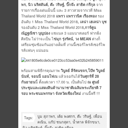
พร, นิว นริศสันต์, ต๊ะ วริษฐ์, บิ๊กจ๊ะ สาธิต กรีกุล
จาก
รายการเรื่องเด่นเย็นนี้ และ 3 สาวสวยจากเวที Miss
Thailand World 2018
แพรว แพรววนิต เรืองทอง
รอง
อันดับ 1 Miss Thailand World 2018
,
เลน่า เฮเลน่า บุช
รองอันดับ 2 Miss Thailand World 2018
,
การ์ตูน
ณัฏฐณิชา บุญปอง
แชแนล 3 แอมบาสเดอร์ ฟากฝั่ง
ศิลปิน ไม่ว่าจะเป็น ไ
ข่มุก รุ่งรัตน์
, วง MEAN
ต่างก็
เตรียมซุ่มซ้อมกันอย่างเต็มที่ งานนี้เซอร์ไพรส์เซอร์ไพ
รส์แฟนๆ แน่นอน
พร้อมสามพิธีกรคุณภาพ
วิบูลย์ ลีรัตนขจร
,โบ๊ท วิบูลย์
นันท์, จอนนี่ แอนโฟเน
แล้วเจอกันได้
วันศุกร์ที่
28
กันยายน
นี้ ตั้งแต่เวลา 17.00 น. เป็นต้นไป
ณ ศูนย์
ประชุมและแสดงสินค้านานาชาติเฉลิมพระเกียรติ 7
รอบ พระชนมพรรษา จังหวัดเชียงใหม่
งานนี้ฟรี !!!
บูม สุภาพร
,
เต้ย พงศกร
,
ต๊ะ วริษฐ์
,
เพื่อน
Tags:
คณิน
,
แก๊ป ชนกสุดา
,
น้ำตาล พิจักขนา
,
นิว นริศสันต์
,
บิ๊กจ๊ะ สาธิต กรีกุล