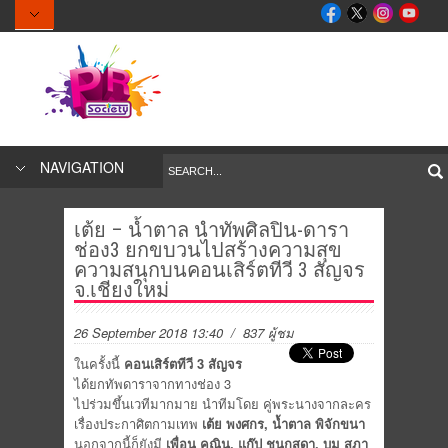
NAVIGATION
เต้ย – น้ำตาล นำทัพศิลปิน-ดารา
ช่อง3 ยกขบวนไปสร้างความสุข
ความสนุกบนคอนเสิร์ตทีวี 3 สัญจร
จ.เชียงใหม่
26 September 2018 13:40
/ 837 ผู้ชม
ในครั้งนี้
คอนเสิร์ตทีวี
3 สัญจร
ได้ยกทัพดาราจากทางช่อง 3
ไปร่วมขึ้นเวทีมากมาย นำทีมโดย คู่พระนางจากละคร
เรื่องประกาศิตกามเทพ
เต้ย พงศกร
, น้ำตาล พิจักขนา
นอกจากนี้ก็ยังมี
เพื่อน คณิน
, แก๊ป ชนกสุดา, บูม สุภา