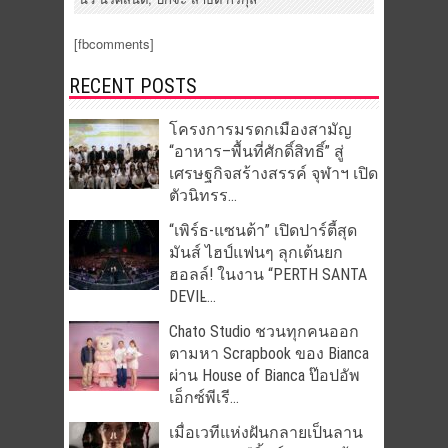
[fbcomments]
RECENT POSTS
โครงการมรดกเมืองสามัญ
“อาหาร–พื้นที่ศักดิ์สิทธิ์” สู่
เศรษฐกิจสร้างสรรค์ จุฬาฯ เปิด
ตัวนิทรร...
“เพิร์ธ-แซนต้า” เปิดปาร์ตี้สุด
มันส์ ไฮป์แฟนๆ ลุกเต้นยก
ฮอลล์! ในงาน “PERTH SANTA
DEVIL̵...
Chato Studio ชวนทุกคนออก
ตามหา Scrapbook ของ Bianca
ผ่าน House of Bianca ป๊อปอัพ
เอ็กซ์พีเรี...
เมื่อเวทีแห่งฝันกลายเป็นลาน