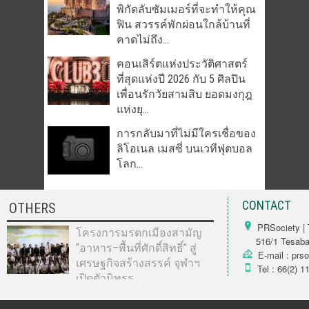
พิกัดลับซัมเมอร์ที่จะทำให้คุณ
ฟิน สวรรค์พักผ่อนใกล้บ้านที่
คาดไม่ถึง...
คอนเสิร์ตแห่งประวัติศาสตร์
ที่สุดแห่งปี 2026 กับ 5 ศิลปิน
เพื่อนรักวัยสามสิบ ยอดมงกุฎ
แห่งยุ...
การกลับมาที่ไม่มีใครเชื่อของ
ลิโอเนล เมสซี่ บนเวทีฟุตบอล
โลก...
CONTACT
OTHERS
PRSociety | 
โครงการมรดกเมืองสามัญ
516/1 Tesabarn
“อาหาร–พื้นที่ศักดิ์สิทธิ์” สู่
E-mail : prs
เศรษฐกิจสร้างสรรค์ จุฬาฯ
Tel : 66(2) 1
เปิดตัวนิทรร...