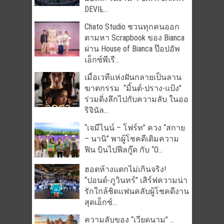
DEVIL̵...
Chato Studio ชวนทุกคนออก
ตามหา Scrapbook ของ Bianca
ผ่าน House of Bianca ป๊อปอัพ
เอ็กซ์พีเรี...
เมื่อเวทีแห่งฝันกลายเป็นลาน
ฆาตกรรม “มิ้นต์-ปราง-แป้ง”
ร่วมดิ่งลึกไปกับความลับ ในออ
ริจินัล...
“เจมีไนน์ – โฟร์ท” ควง “สกาย
– นานิ” พาผู้โชคดีเติมความ
ฟิน บินไปฟีลกู๊ด กับ “O...
ฮอตห้างแตกไม่เกินจริง!
“ปอนด์-ภูวินทร์” เสิร์ฟความน่า
รักใกล้ชิดแฟนคลับผู้โชคดีงาน
สุดเอ็กซ์...
ความลับของ “เวียดนาม” …