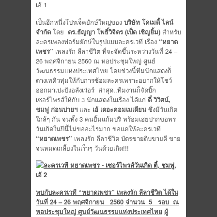
เป็นอีกหนึ่งโปรเจ็คยักษ์ใหญ่ของ
บริษัท โคเมดี้ ไลน์
จำกัด
โดย
ดร.ธัญญา โพธิ์วิจิตร (เป็ด เชิญยิ้ม)
สำหรับ
ละครเพลงฟอร์มยักษ์ในรูปแบบละครเวที เรื่อง
“หยาด
เพชร”
เพลงรัก ลีลาชีวิต ที่จะจัดขึ้นระหว่างวันที่ 24 –
26 พฤศจิกายน 2560 ณ หอประชุมใหญ่ ศูนย์
วัฒนธรรมแห่งประเทศไทย โดยช่วงนี้ทีมนักแสดงก็
ต่างเทคิวทุ่มให้กับการซ้อมละครเพราะอยากให้โชว์
ออกมาเปะปังอลังเว่อร์ ล่าสุด..ทีมงานก็จัดบิ๊ก
เซอร์ไพรส์ให้กับ 3 นักแสดงในเรื่อง ได้แก่
ตี๋ วิวิศน์,
ชมพู่ ก่อนบ่ายฯ
และ
เอ้ เดอะคอมเมเดียน
ซึ่งมีวันเกิด
ใกล้ๆ กัน จนทั้ง 3 คนยิ้มแก้มปริ พร้อมเอ่ยปากขอพร
วันเกิดในปีนี้ไม่ขออะไรมาก ขอแค่ให้ละครเวที
“หยาดเพชร”
เพลงรัก ลีลาชีวิต บัตรขายดิบขายดี ขาย
จนหมดเกลี้ยงในเร็วๆ วันด้วยเถิด!!!
พบกับละครเวที “หยาดเพชร” เพลงรัก ลีลาชีวิต ได้ใน
วัน
ที่
24 – 26 พฤศจิกายน 2560
จำนวน
5 รอบ ณ
หอประชุมใหญ่ ศูนย์วัฒนธรรมแห่งประเทศไทย
ผู้