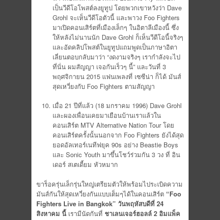
น่า เพื่อเล่นคัฟเวอร์เพลง Learn to Fly และอัด
เป็นวีดีโอโพสต์ลงยูทูป โดยพวกเขาหวังว่า Dave
Grohl จะเห็นวีดีโอตัวนี้ และพาวง Foo Fighters
มาเปิดคอนเสิร์ตที่เมืองเล็กๆ ในอิตาลีเมืองนี้ ซึ่ง
ให้หลังไม่นานนัก Dave Grohl ก็เห็นวีดีโอนี้จริงๆ
และอัดคลิปโพสต์ในยูทูปแถมพูดเป็นภาษาอิตา
เลี่ยนตอบกลับมาว่า “งดงามจริงๆ เรากำลังจะไป
ที่นั่น ผมสัญญา เจอกันเร็วๆ นี้” และวันที่ 3
พฤศจิกายน 2015 แฟนเพลงที่ เซซีน่า ก็ได้ มันส์
สุดเหวี่ยงกับ Foo Fighters ตามสัญญา
เมื่อ 21 ปีที่แล้ว (18 มกราคม 1996) Dave Grohl
และผองเพื่อนเคยมาเยือนบ้านเราแล้วใน
คอนเสิร์ต MTV Alternative Nation Tour โดย
คอนเสิร์ตครั้งนั้นนอกจาก Foo Fighters ยังได้สุด
ยอดอัลเทอร์เนทีฟยุค 90s อย่าง Beastie Boys
และ Sonic Youth มาขึ้นโชว์ร่วมกัน 3 วง ที่ อิน
เดอร์ สเตเดี้ยม หัวหมาก
ขาร็อครุ่นเล็กรุ่นใหญ่เตรียมตัวให้พร้อมไประเบิดความ
มันส์กันให้สุดเหวี่ยงกันแบบเต็มๆได้ในคอนเสิร์ต
“
Foo
Fighters Live in Bangkok” วันพฤหัสบดีที่ 24
สิงหาคม นี้
เรามีนัดกันที่
ชาเลนเจอร์ฮอลล์
2 อิมแพ็ค