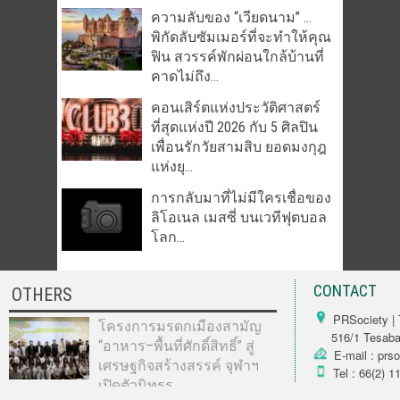
ความลับของ “เวียดนาม” …
พิกัดลับซัมเมอร์ที่จะทำให้คุณ
ฟิน สวรรค์พักผ่อนใกล้บ้านที่
คาดไม่ถึง...
คอนเสิร์ตแห่งประวัติศาสตร์
ที่สุดแห่งปี 2026 กับ 5 ศิลปิน
เพื่อนรักวัยสามสิบ ยอดมงกุฎ
แห่งยุ...
การกลับมาที่ไม่มีใครเชื่อของ
ลิโอเนล เมสซี่ บนเวทีฟุตบอล
โลก...
CONTACT
OTHERS
PRSociety | 
โครงการมรดกเมืองสามัญ
516/1 Tesabarn
“อาหาร–พื้นที่ศักดิ์สิทธิ์” สู่
E-mail : prs
เศรษฐกิจสร้างสรรค์ จุฬาฯ
Tel : 66(2) 1
เปิดตัวนิทรร...