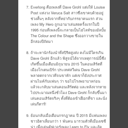
Everlong คือเพลงที่ Dave Grohl แต่งให้ Louise
Post แห่งวง Veruca Salt สาวซึ่งเขาคบด้วยอยู่
ช่วงสั้นๆ หลังจากที่หย่ากับภรรยาคนแรก ส่วน
เพลง My Hero ถูกเอามาเล่นสดครั้งแรกในปี
1995 ก่อนที่เพลงนี้จะกลายเป็นไฮไลท์ของอัลบั้ม
The Colour and the Shape ซึ่งออกวางขายใน
อีกสองปีถัดมา
ถ้าจะหานักร้องนำที่สปิริตสูงส่ง คงไม่มีใครเกิน
Dave Grohl อีกแล้ว พิสูจน์ได้จากเหตุการณ์นี้ซึ่ง
เกิดขึ้นเมื่อเดือนมิถุนายน 2015 ในคอนเสิร์ตที่
เมืองโกเตนเบิร์ก ประเทศสวีเดน Dave Grohl
พลาดตกจากเวทีจนขาหัก แต่เขาก็ยังประกาศ
ผ่านไมค์กับแฟนๆ ว่า ขอไปโรงพยาบาลก่อน
แล้วจะกลับมาเล่นคอนเสิร์ตต่อ และหลังจากหาย
ไปประมาณหนึ่งชั่วโมง Dave Grohl ก็กลับขึ้นมา
เล่นคอนเสิร์ตจริงๆ ทั้งที่ต้องเข้าเฝือกที่ขา และนั่ง
เล่นกีตาร์!
ย้อนกลับเมื่อเดือนกรกฎาคม ปี 2015 มีแฟนเพลง
ชาวอิตาเลี่ยนกว่า 1 พันคน มารวมตัวที่เมืองเซซี