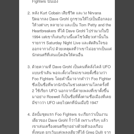
Fighters นั่นเอง
หลัง Kurt Cobain เสียชีวิต และวง Nirvana
ปิดฉากลง Dave Grohl ถูกชวนให้ไปเป็นมือกลอง
ให้วงต่างๆ หลายวง และเป็น Tom Petty and the
Heartbreakers ที่ได้ Dave Grohl ไปร่วมวงในปี
1994 แต่เขาก็เล่นกับวงนี้แค่โชว์เดียวเท่านั้นใน
รายการ Saturday Night Live และตัดสินใจขอ
ออกจากวงไป ด้วยเหตุผลที่ว่าเขาไม่อยากเป็นแค่
นักดนตรีที่เล่นแบ็คอัพให้คนอื่น
ด้วยความที่ Dave Grohl เป็นคนที่คลั่งไคล้ UFO
แบบเข้าเส้น พอจะตั้งวงใหม่เขาเลยตั้งชื่อวงว่า
Foo Fighters โดยคำนี้มาจากคำว่า Foo Fighter
ซึ่งเป็นชื่อที่พวกนักบินในช่วงสงครามโลกครั้งที่
2 ใช้เรียก UFO นอกจากนี้ค่ายเพลงที่เขาตั้งขึ้น
มาอย่าง Roswell ก็เป็นชื่อที่ตั้งตามชื่อเมืองที่เคย
มีข่าวว่า UFO เคยไปตกที่นั่นเมื่อปี 1947
อัลบั้มชุดแรก Foo Fighters จะเรียกว่าเป็นงาน
เดี่ยวของ Dave Grohl ก็ว่าได้ เพราะจริงๆ แล้ว
เขาเล่นเครื่องดนตรีทุกอย่างด้วยตัวเองเกือบ
ทั้งหมด ยกเว้นแค่เพลงเดียวที่ได้ Greg Dulli จาก