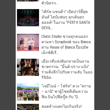
ตัวนิทรร...
“เพิร์ธ-แซนต้า” เปิดปาร์ตี้สุด
มันส์ ไฮป์แฟนๆ ลุกเต้นยก
ฮอลล์! ในงาน “PERTH SANTA
DEVIL̵...
Chato Studio ชวนทุกคนออก
ตามหา Scrapbook ของ Bianca
ผ่าน House of Bianca ป๊อปอัพ
เอ็กซ์พีเรี...
เมื่อเวทีแห่งฝันกลายเป็นลาน
ฆาตกรรม “มิ้นต์-ปราง-แป้ง”
ร่วมดิ่งลึกไปกับความลับ ในออ
ริจินัล...
“เจมีไนน์ – โฟร์ท” ควง “สกาย
– นานิ” พาผู้โชคดีเติมความ
ฟิน บินไปฟีลกู๊ด กับ “O...
ฮอตห้างแตกไม่เกินจริง!