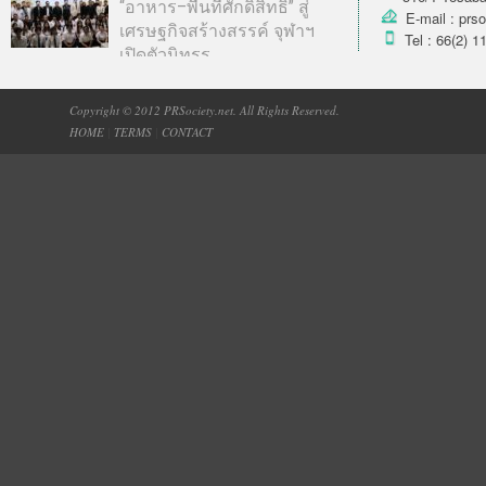
“อาหาร–พื้นที่ศักดิ์สิทธิ์” สู่
E-mail : prs
เศรษฐกิจสร้างสรรค์ จุฬาฯ
Tel : 66(2) 1
เปิดตัวนิทรร...
Copyright © 2012 PRSociety.net. All Rights Reserved.
HOME
|
TERMS
|
CONTACT