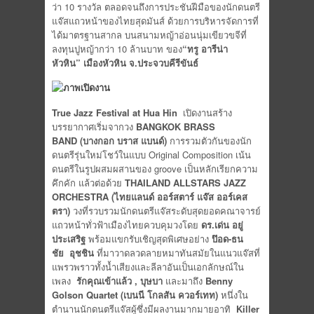
ว่า 10 รางวัล ตลอดจนถึงการประชันฝีมือของนักดนตรี
แจ๊สแถวหน้าของไทยสุดมันส์ ด้วยการบริหารจัดการที่
ได้มาตรฐานสากล บนสนามหญ้าอ่อนนุ่มเขียวขจีที่
ลงทุนปูหญ้ากว่า 10 ล้านบาท ของ
“ทรู อารีน่า
หัวหิน” เมืองหัวหิน จ.ประจวบคีรีขันธ์
True Jazz Festival at Hua Hin
เปิดงานสร้าง
บรรยากาศเริ่มจากวง
BANGKOK BRASS
BAND (บางกอก บราส แบนด์)
การรวมตัวกันของนัก
ดนตรีรุ่นใหม่โชว์ในแบบ Original Composition เน้น
ดนตรีในรูปผสมผสานของ groove เป็นหลักเรียกความ
คึกคัก แล้วต่อด้วย
THAILAND ALLSTARS JAZZ
ORCHESTRA (ไทยแลนด์ ออร์สตาร์ แจ๊ส ออร์เคส
ตรา)
วงที่รวบรวมนักดนตรีแจ๊สระดับสุดยอดคณาจารย์
แถวหน้าทั่วฟ้าเมืองไทยควบคุมวงโดย
ดร.เด่น อยู่
ประเสริฐ
พร้อมแขกรับเชิญสุดพิเศษอย่าง
ป๊อด-ธน
ชัย อุชชิน
ที่มาวาดลวดลายหมาทันสมัยในแนวแจ๊สที่
แพรวพราวทั้งน้ำเสียงและลีลาอันเป็นเอกลักษณ์ใน
เพลง
รักคุณเข้าแล้ว , บุษบา
และมาถึง
Benny
Golson Quartet (เบนนี โกลสัน ควอร์เทท)
หนึ่งใน
ตำนานนักดนตรีแจ๊สผู้ซึ่งมีผลงานมากมายอาทิ
Killer