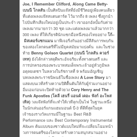
Joe, I Remember Clifford, Along Came Betty-
เบนนี โกลสัน
เป็นศิลปินแจ๊สที่ยังมีชีวิตอยู่เพียงคนเดียว
ที่แต่งเพลงแจ๊สสแตนดาร์ด ไว้มากถึง 8 เพลง ซึ่งถูกนำ
ไปบันทึกเสียงใหม่อยู่เป็นประจำ เขาออกอัลบั้มกับค่าย
เพลงมากมายกว่า 30 ชุด และแต่งเพลงมาแล้วมากกว่า
300 เพลง ที่ให้เกียรตินักแซกมือหนึ่งของไทยอย่าง
โก้
–
มิสเตอร์แซกแมน
มาฟีเจอริ่งกันอย่างมีสีสันการพบกัน
ของสองโลกดนตรีที่ไม่มียุคสมัยมาแบ่งคั่น และในช่วง
ท้าย
Benny Golson Quartet (เบนนี โกลสัน ควอร์
เทท)
ยังได้กล่าวสดุดีพระอัจฉริยะทั้งทางดนตรี และ
การปกครองของพระบาทสมเด็จพระเจ้าอยู่หัวภูมิพล
อดุลยเดชฯ ในหลวงในรัชกาลที่ 9 พร้อมอัญเชิญ
บทเพลงพระราชนิพนธ์ในชื่อเพลง
A Love Story
มา
แสดงบนเวทีสร้างความปิติตื้นตันให้กับผู้ร่วมงานอย่าง
อิ่มเอมก่อนจะปิดท้ายด้วยวง
Cory Henry and The
Funk Apostles (โคลี เฮนรี่ แอนด์ เดอะ ฟังก์ อะโพส
เทิล)
วงแจ๊สฟังก์ที่จะทำให้เวทีลุกเป็นไฟ ในฐานะหนึ่ง
ในนักเล่นออร์แกนแฮมมอนด์ บี-3 ที่ดีที่สุดในยุค
เจ้าของรางวัลแกรมมี่ในฐานะ Best R&B
Performance และ Best Contemporary Instrumental
Album ต้นแบบของซาวด์แบบใหม่ที่จะเปลี่ยนโฉมหน้า
วงการดนตรีของโลกมาสร้างความสนุกสนานอย่าง