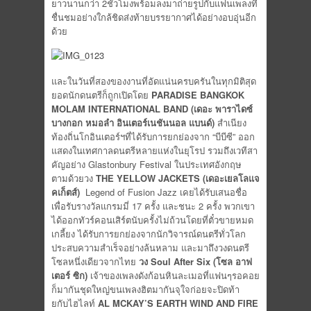
ยาวนานกว่า 2ชั่วโมงพร้อมลงมาถ่ายรูปกับแฟนเพลงที่
ชื่นชมอย่างใกล้ชิดส่งท้ายบรรยากาศได้อย่างอบอุ่นอีก
ด้วย
และในวันที่สองของงานที่อัดแน่นครบครันในทุกมิติสุด
ยอดนักดนตรีก็ถูกเปิดโดย
PARADISE BANGKOK
MOLAM INTERNATIONAL BAND (เดอะ พาราไดซ์
บางกอก หมอลำ อินเตอร์เนชันนอล แบนด์)
สำเนียง
ท้องถิ่นโกอินเตอร์ฯที่ได้รับการยกย่องจาก “บีบีซี” ออก
แสดงในเทศกาลดนตรีหลายแห่งในยุโรป รวมถึงเวทีสา
คัญอย่าง Glastonbury Festival ในประเทศอังกฤษ
ตามด้วยวง
THE YELLOW JACKETS (เดอะเยลโลแจ
คเก็ตส์)
Legend of Fusion Jazz เคยได้รับเสนอชื่อ
เพื่อรับรางวัลแกรมมี่ 17 ครั้ง และชนะ 2 ครั้ง พวกเขา
ได้ออกทัวร์คอนเสิร์ตนับครั้งไม่ถ้วนโดยที่ตั๋วขายหมด
เกลี้ยง ได้รับการยกย่องจากนักวิจารณ์ดนตรีทั่วโลก
ประสบความสำเร็จอย่างล้นหลาม และมาถึงวงดนตรี
โซลหนึ่งเดียวจากไทย
วง
Soul After Six
(โซล อาฟ
เตอร์ ซิก)
เจ้าของเพลงดังก้อนหินละเมอที่แฟนๆรอคอย
ก็มากันชุดใหญ่ขนเพลงฮิตมากันจุใจก่อยจะปิดท้า
ยกับไฮไลท์
AL MCKAY’S EARTH WIND AND FIRE