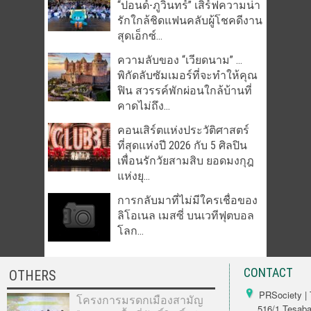
“ปอนด์-ภูวินทร์” เสิร์ฟความน่า
รักใกล้ชิดแฟนคลับผู้โชคดีงาน
สุดเอ็กซ์...
ความลับของ “เวียดนาม” …
พิกัดลับซัมเมอร์ที่จะทำให้คุณ
ฟิน สวรรค์พักผ่อนใกล้บ้านที่
คาดไม่ถึง...
คอนเสิร์ตแห่งประวัติศาสตร์
ที่สุดแห่งปี 2026 กับ 5 ศิลปิน
เพื่อนรักวัยสามสิบ ยอดมงกุฎ
แห่งยุ...
การกลับมาที่ไม่มีใครเชื่อของ
ลิโอเนล เมสซี่ บนเวทีฟุตบอล
โลก...
CONTACT
OTHERS
PRSociety | 
โครงการมรดกเมืองสามัญ
516/1 Tesabarn