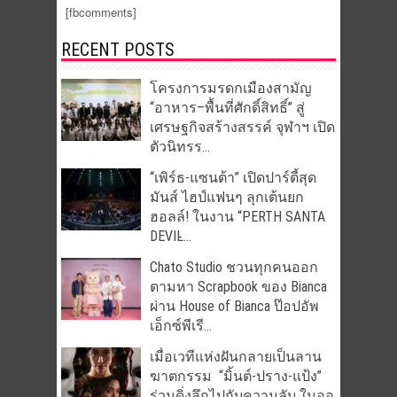
[fbcomments]
RECENT POSTS
โครงการมรดกเมืองสามัญ
“อาหาร–พื้นที่ศักดิ์สิทธิ์” สู่
เศรษฐกิจสร้างสรรค์ จุฬาฯ เปิด
ตัวนิทรร...
“เพิร์ธ-แซนต้า” เปิดปาร์ตี้สุด
มันส์ ไฮป์แฟนๆ ลุกเต้นยก
ฮอลล์! ในงาน “PERTH SANTA
DEVIL̵...
Chato Studio ชวนทุกคนออก
ตามหา Scrapbook ของ Bianca
ผ่าน House of Bianca ป๊อปอัพ
เอ็กซ์พีเรี...
เมื่อเวทีแห่งฝันกลายเป็นลาน
ฆาตกรรม “มิ้นต์-ปราง-แป้ง”
ร่วมดิ่งลึกไปกับความลับ ในออ