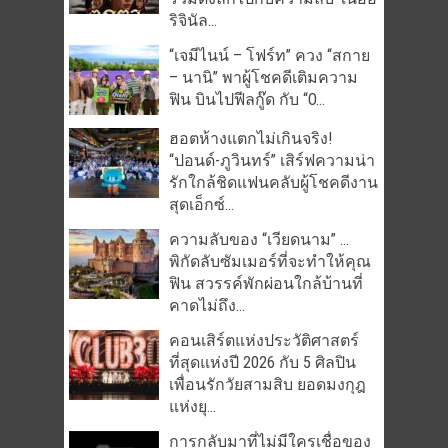
ริจินัล...
“เจมีไนน์ – โฟร์ท” ควง “สกาย
– นานิ” พาผู้โชคดีเติมความ
ฟิน บินไปฟีลกู๊ด กับ “O...
ฮอตห้างแตกไม่เกินจริง!
“ปอนด์-ภูวินทร์” เสิร์ฟความน่า
รักใกล้ชิดแฟนคลับผู้โชคดีงาน
สุดเอ็กซ์...
ความลับของ “เวียดนาม” …
พิกัดลับซัมเมอร์ที่จะทำให้คุณ
ฟิน สวรรค์พักผ่อนใกล้บ้านที่
คาดไม่ถึง...
คอนเสิร์ตแห่งประวัติศาสตร์
ที่สุดแห่งปี 2026 กับ 5 ศิลปิน
เพื่อนรักวัยสามสิบ ยอดมงกุฎ
แห่งยุ...
การกลับมาที่ไม่มีใครเชื่อของ