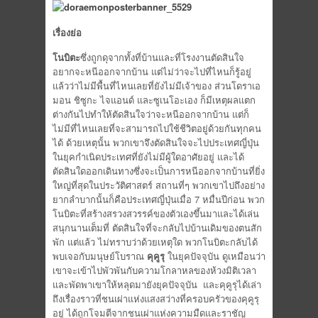
เรื่องย่อ
โนบิตะ
ซึ่งถูกดุจากทั้งที่บ้านและที่โรงงานตัดสินใจ
อยากจะหนีออกจากบ้าน แต่ไม่ว่าจะไปที่ไหนก็รู้อยู่
แล้วว่าไม่มีพื้นที่ไหนเลยที่ยังไม่มีเจ้าของ ส่วนโดราเอ
มอน ชิซูกะ ไจแอนด์
และซูเนโอะเอง ก็มีเหตุผลแตก
ต่างกันไปทำให้ตัดสินใจว่าจะหนีออกจากบ้าน แต่ก็
ไม่มีที่ไหนเลยที่จะสามารถไปใช้ชีวิตอยู่ด้วยกันทุกคน
ได้ ด้วยเหตุนั้น พวกเขาจึงตัดสินใจจะไปประเทศญี่ปุ่น
ในยุคกำเนิดประเทศที่ยังไม่มีผู้ใดอาศัยอยู่ และได้
ตัดสินใดออกเดินทางซึ่งจะเป็นการหนีออกจากบ้านที่ยิ่ง
ใหญ่ที่สุดในประวัติศาสตร์ สถานที่ๆ พวกเขาไปถึงอย่าง
ยากลำบากนั้นก็คือประเทศญี่ปุ่นเมื่อ 7 หมื่นปีก่อน พวก
โนบิตะที่สร้างสรวงสวรรค์ของตัวเองขึ้นมาและได้เล่น
สนุกนานเต็มที่ ตัดสินใจที่จะกลับไปบ้านเดิมของตนสัก
พัก แต่แล้ว ไม่ทราบว่าด้วยเหตุใด พวกโนบิตะกลับได้
พบเจอกับมนุษย์โบราณ
คุคูรุ
ในยุคปัจจุบัน ดูเหมือนว่า
เขาจะเข้าไปพัวพันกับความโกลาหลของห้วงมิติเวลา
และพัดพาเขาให้หลุดมายังยุคปัจจุบัน และคุคูรุได้เล่า
ถึงเรื่องราวที่ชนเผ่าแห่งแสงสว่างที่ครอบครัวของคุคูรุ
อยู่ ได้ถูกโจมตีจากชนเผ่าแห่งความมืดและราชัญ