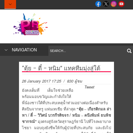
NAVIGATION
“ตุ้ย – ตี๋ – หนิม” แทคทีมมุ่งสู่ใต้
26 January 2017 17:25
/ 830 ผู้ชม
Tweet
ยังคงเต็มที่ เต็มใจช่วยเหลือ
พร้อมมอบขวัญและกำลังใจให้
พี่น้
องชาวใต้ที่ประสบเหตุน้ำท่วมอย่
างต่อเนื่องสำหรับ
ศิลปินจากทรู แฟนเทเชีย ที่ล่าสุด
“ตุ้ย – เกียรติกมล ล่า
/
–
/
ทา
ตี๋
วิวิศน์ บวรกีรติขจร
หนิม – คนึงพิมพ์ ธนพิช
ชากรณ์”
มุ่งตรงสู่จังหวัดสุราษฎร์ธานี ไปที่โรงพยาบาล
ไชยา มอบถุงยังชีพให้กับผู้ป่วยที่ปร
ะสบภัย และยังไป