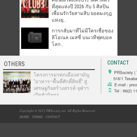
ที่สุดแห่งปี 2026 กับ 5 ศิลปิน
เพื่อนรักวัยสามสิบ ยอดมงกุฎ
แห่งยุ...
การกลับมาที่ไม่มีใครเชื่อของ
ลิโอเนล เมสซี่ บนเวทีฟุตบอล
โลก...
CONTACT
OTHERS
PRSociety | 
โครงการมรดกเมืองสามัญ
516/1 Tesabarn
“อาหาร–พื้นที่ศักดิ์สิทธิ์” สู่
E-mail : prs
เศรษฐกิจสร้างสรรค์ จุฬาฯ
Tel : 66(2) 1
เปิดตัวนิทรร...
Copyright © 2012 PRSociety.net. All Rights Reserved.
HOME
|
TERMS
|
CONTACT