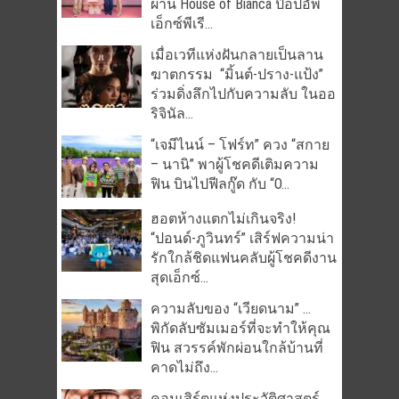
ผ่าน House of Bianca ป๊อปอัพ
เอ็กซ์พีเรี...
เมื่อเวทีแห่งฝันกลายเป็นลาน
ฆาตกรรม “มิ้นต์-ปราง-แป้ง”
ร่วมดิ่งลึกไปกับความลับ ในออ
ริจินัล...
“เจมีไนน์ – โฟร์ท” ควง “สกาย
– นานิ” พาผู้โชคดีเติมความ
ฟิน บินไปฟีลกู๊ด กับ “O...
ฮอตห้างแตกไม่เกินจริง!
“ปอนด์-ภูวินทร์” เสิร์ฟความน่า
รักใกล้ชิดแฟนคลับผู้โชคดีงาน
สุดเอ็กซ์...
ความลับของ “เวียดนาม” …
พิกัดลับซัมเมอร์ที่จะทำให้คุณ
ฟิน สวรรค์พักผ่อนใกล้บ้านที่
คาดไม่ถึง...
คอนเสิร์ตแห่งประวัติศาสตร์