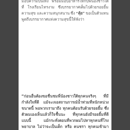
มอบความบันเทิง พร้อมมอบอาหารให้กับพี่น้องชาวใ
ต้
ที่ โรงเรียนไทรงาม ซึงบรรยากาศเต็มไปด้วยรอยยิ้ม
ความสุข และความสนุกสนาน ซึ่ง
“ตุ้ย”
ขอเป็นตัวแทน
พูดถึงบรรยากาศแห่ง
ความสุขนี้ให้ฟังว่า
“
ก่อนอื่นต้องขอชื่นชมพี่น้องชา
วใต้ทุกคนจริงๆ ที่มี
กำลังใจที่ดี แม้จะเจอสถานการณ์น้ำท่วมที่หนั
กหน่วง
ขนาดนี้ พอพวกเรามาถึง ทุกคนต้อนรับด้วยรอยยิ้ม ซึ่ง
ตัวผมเองเห็นแล้วก็ใจชื้นนะ ที่ทุกคนยังมีรอยยิ้มที่ดี
แบบนี้ แม้กระทั่งตอนที่พวกผมไปหาทุกคน
ที่โรง
พยาบาล ไม่ว่าจะเป็นเด็ก หรือ คนชรา ทุกคนเข้ามา