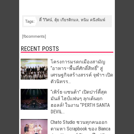
ตี๋ วิวิศน์
,
ตุ้ย เกียรติกมล
,
หนิม คนึงพิมพ์
Tags:
[fbcomments]
RECENT POSTS
โครงการมรดกเมืองสามัญ
“อาหาร–พื้นที่ศักดิ์สิทธิ์” สู่
เศรษฐกิจสร้างสรรค์ จุฬาฯ เปิด
ตัวนิทรร...
“เพิร์ธ-แซนต้า” เปิดปาร์ตี้สุด
มันส์ ไฮป์แฟนๆ ลุกเต้นยก
ฮอลล์! ในงาน “PERTH SANTA
DEVIL̵...
Chato Studio ชวนทุกคนออก
ตามหา Scrapbook ของ Bianca