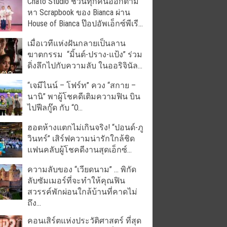
Chato Studio ชวนทุกคนออกตาม
หา Scrapbook ของ Bianca ผ่าน
House of Bianca ป๊อปอัพเอ็กซ์พีเรี...
เมื่อเวทีแห่งฝันกลายเป็นลาน
ฆาตกรรม “มิ้นต์-ปราง-แป้ง” ร่วม
ดิ่งลึกไปกับความลับ ในออริจินัล...
“เจมีไนน์ – โฟร์ท” ควง “สกาย –
นานิ” พาผู้โชคดีเติมความฟิน บิน
ไปฟีลกู๊ด กับ “O...
ฮอตห้างแตกไม่เกินจริง! “ปอนด์-ภู
วินทร์” เสิร์ฟความน่ารักใกล้ชิด
แฟนคลับผู้โชคดีงานสุดเอ็กซ์...
ความลับของ “เวียดนาม” … พิกัด
ลับซัมเมอร์ที่จะทำให้คุณฟิน
สวรรค์พักผ่อนใกล้บ้านที่คาดไม่
ถึง...
คอนเสิร์ตแห่งประวัติศาสตร์ ที่สุด