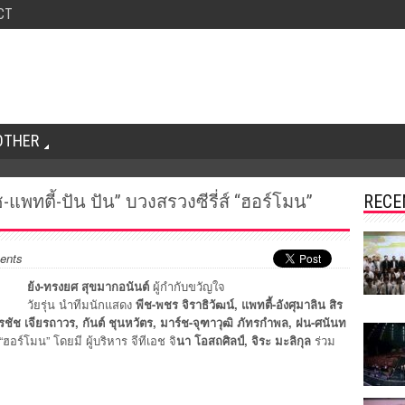
CT
OTHER
-แพทตี้-ปัน ปัน” บวงสรวงซีรี่ส์ “ฮอร์โมน”
RECE
ents
ย้ง-ทรงยศ สุขมากอนันต์
ผู้กำกับขวัญใจ
วัยรุ่น นำทีมนักแสดง
พีช-พชร จิราธิวัฒน์, แพทตี้-อังศุมาลิน สิร
-ศิรชัช เจียรถาวร, กันต์ ชุนหวัตร, มาร์ช-จุฑาวุฒิ ภัทรกำพล, ฝน-ศนันท
“ฮอร์โมน” โดยมี ผู้บริหาร จีทีเอช จิ
นา โอสถศิลป์, จิระ มะลิกุล
ร่วม