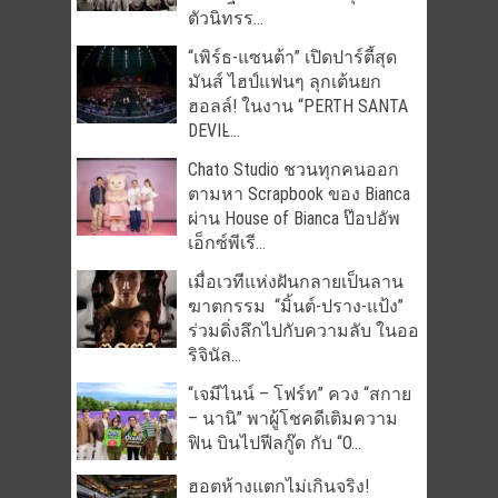
ตัวนิทรร...
“เพิร์ธ-แซนต้า” เปิดปาร์ตี้สุด
มันส์ ไฮป์แฟนๆ ลุกเต้นยก
ฮอลล์! ในงาน “PERTH SANTA
DEVIL̵...
Chato Studio ชวนทุกคนออก
ตามหา Scrapbook ของ Bianca
ผ่าน House of Bianca ป๊อปอัพ
เอ็กซ์พีเรี...
เมื่อเวทีแห่งฝันกลายเป็นลาน
ฆาตกรรม “มิ้นต์-ปราง-แป้ง”
ร่วมดิ่งลึกไปกับความลับ ในออ
ริจินัล...
“เจมีไนน์ – โฟร์ท” ควง “สกาย
– นานิ” พาผู้โชคดีเติมความ
ฟิน บินไปฟีลกู๊ด กับ “O...
ฮอตห้างแตกไม่เกินจริง!