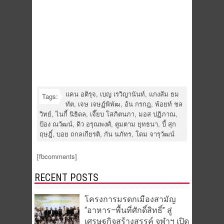
แคน อติรุจ
,
เบญ เรวิญานันท์
,
แกงส้ม ธม
Tags:
ทัต
,
เจษ เจษฏ์พิพัฒ
,
อ้น กรกฎ
,
พ้อยท์ ชล
วิทย์
,
ไนกี้ นิธิดล
,
เจี๊ยบ โสภิตนภา
,
มอส ปฏิภาณ
,
ป้อง ณวัฒน์
,
ดิว อรุณพงศ์
,
ตูมตาม ยุทธนา
,
บี้ สุก
ฤษฎิ์
,
บอย ถกลเกียรติ
,
กัน นภัทร
,
โดม จารุวัฒน์
[fbcomments]
RECENT POSTS
โครงการมรดกเมืองสามัญ
“อาหาร–พื้นที่ศักดิ์สิทธิ์” สู่
เศรษฐกิจสร้างสรรค์ จุฬาฯ เปิด