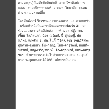
ศาสตรดุษฎีบัณฑิตกิตติมศักดิ์ สาขาวิชาศิลปะการ
แสดง คณะนิเทศศาสตร์ จากมหาวิทยาลัยกรุงเทพ
ด้วยความปลาบปลื้ม
โดยมี
กณิการ์
วีรวรรณ
ภรรยาคนสวย และครอบครัว
พร้อมด้วยศิลปินดารานักแสดงจาก
ช่องวัน
31
มา
ร่วมแสดงความยินดีคับคั่ง อาทิ
มอส
–
ปฏิภาณ
,
เจี๊ยบ
–
โสภิตนภา
,
ป้อง
–
ณวัฒน์
,
บี้
–
สุกฤษฎิ์
,
กัน
–
นภัทร
,
แกงส้ม
–
ธมทัต
,
ไนกี้
–
นิธิดล
,
เจษ
–
เจษฏ์พิพัฒ
,
ตูมตาม
–
ยุทธนา
,
อ้น
–
กรกฎ
,
โดม
–
จารุวัฒน์
,
พ้อยท์
–
ชลวิทย์
,
เบญ
–
เรวิญานันท์
,
ดิว
–
อรุณพงศ์
,
แคน
–
อติรุจ
ฯลฯ
ซึ่งบรรยากาศเต็มไปด้วยความอบอุ่น ณ ศูนย์
การประชุมแห่งชาติสิริกิติ์ เมื่อบ่ายวันก่อน