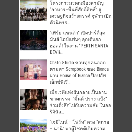
โครงการมรดกเมืองสามัญ
“อาหาร–พื้นที่ศักดิ์สิทธิ์” สู่
เศรษฐกิจสร้างสรรค์ จุฬาฯ เปิด
ตัวนิทรร...
“เพิร์ธ-แซนต้า” เปิดปาร์ตี้สุด
มันส์ ไฮป์แฟนๆ ลุกเต้นยก
ฮอลล์! ในงาน “PERTH SANTA
DEVIL̵...
Chato Studio ชวนทุกคนออก
ตามหา Scrapbook ของ Bianca
ผ่าน House of Bianca ป๊อปอัพ
เอ็กซ์พีเรี...
เมื่อเวทีแห่งฝันกลายเป็นลาน
ฆาตกรรม “มิ้นต์-ปราง-แป้ง”
ร่วมดิ่งลึกไปกับความลับ ในออ
ริจินัล...
“เจมีไนน์ – โฟร์ท” ควง “สกาย
– นานิ” พาผู้โชคดีเติมความ