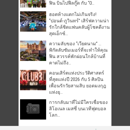
ฟิน บินไปฟีลกู๊ด กับ “O...
ฮอตห้างแตกไม่เกินจริง!
“ปอนด์-ภูวินทร์” เสิร์ฟความน่า
รักใกล้ชิดแฟนคลับผู้โชคดีงาน
สุดเอ็กซ์...
ความลับของ “เวียดนาม” …
พิกัดลับซัมเมอร์ที่จะทำให้คุณ
ฟิน สวรรค์พักผ่อนใกล้บ้านที่
คาดไม่ถึง...
คอนเสิร์ตแห่งประวัติศาสตร์
ที่สุดแห่งปี 2026 กับ 5 ศิลปิน
เพื่อนรักวัยสามสิบ ยอดมงกุฎ
แห่งยุ...
การกลับมาที่ไม่มีใครเชื่อของ
ลิโอเนล เมสซี่ บนเวทีฟุตบอล
โลก...