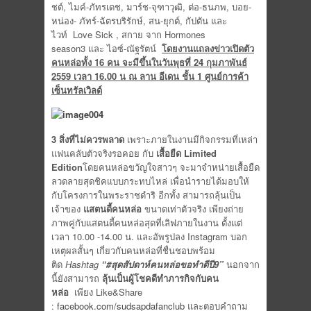
ชต์, ไมค์-ภัทรเดช, มาร์ช-จุฑาวุฒิ, ต่อ-ธนภพ, บอย-
หน่อง- ภัทร์-ฉัตรบริรักษ์, สน-ยุกต์, กัปตัน และ
ไวท์ Love Sick , สกาย จาก Hormones
season3 และ ไอซ์-ณัฐรัตน์
โดยงานแถลงข่าวเปิดตัว
คนหล่อทั้ง 16 คน จะมีขึ้นในวันพุธที่ 24 กุมภาพันธ์
2559 เวลา 16.00 น ณ ลาน อีเดน ชั้น 1 ศูนย์การค้า
เซ็นทรัลเวิลด์
3 สิ่งที่ไม่ควรพลาด
เพราะภายในงานมีกิจกรรมที่เหล่า
แฟนคลับตัวจริงรอคอย กับ
เสื้อยืด
Limited
Edition
โดยคนหล่อขวัญใจสาวๆ จะมาจำหน่ายเสื้อยืด
ลวดลายสุดชิคแบบกระทบไหล่ เพื่อนำรายได้มอบให้
กับโครงการในพระราชดำริ อีกทั้ง สามารถลุ้นเป็น
เจ้าของ
แสตนดี้คนหล่อ
ขนาดเท่าตัวจริง เพียงถ่าย
ภาพคู่กับแสตนดี้คนหล่อสุดที่เลิฟภายในงาน ตั้งแต่
เวลา 10.00 -14.00 น. และอัพรูปลง Instagram บอก
เหตุผลสั้นๆ เกี่ยวกับคนหล่อที่ชื่นชอบพร้อม
ติด
Hashtag
“
#สุดสัปดาห์คนหล่อขอทำดีปี9”
นอกจาก
นี้ยังสามารถ
ลุ้นเป็นผู้โชคดีทำภารกิจกับคน
หล่อ
เพียง Like&Share
:
facebook.com/sudsapdafanclub
และตอบคำถาม