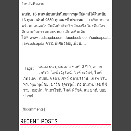
โดนใจทีมงาน
พบกับ 16 คนหล่อบนปกนิตยสารสุดสัปดาห์ได้ในฉบับ
16 กุมภาพันธ์ 2559 ทุกแผงทั่วประเทศ
เตรียมความ
พร้อมก่อนจะไปสัมผัสกับตัวจริงเสียงจริง ใครทีมใคร
ติดตามกิจกรรมและรายละเอียดเพิ่มเติม
ได้ที่
www.sudsapda.com
,
facebook.com/sudsapdafanclub
และ i
: @sudsapda ความพิเศษรออยู่เพียบ….
หน่อง ธนา
,
คนหล่อ ขอทำดี ปี 9
,
สกาย
Tags:
วงศ์รวี
,
ไอซ์ ณัฐรัตน์
,
ไวท์ ณวัชร์
,
ไมค์
ภัทรเดช
,
กัปตัน ชลธร
,
ภัทร์ ฉัตรบริรักษ์
,
เกรท วริน
ทร
,
พุฒ พุฒิชัย
,
มาร์ช จุฑาวุฒิ
,
ต่อ ธนภพ
,
เจมส์ จิ
รายุ
,
ฌอห์ณ จินดาโชติ
,
ไมค์ พิรัชต์
,
สน ยุกต์
,
บอย
ปกรณ์
[fbcomments]
RECENT POSTS